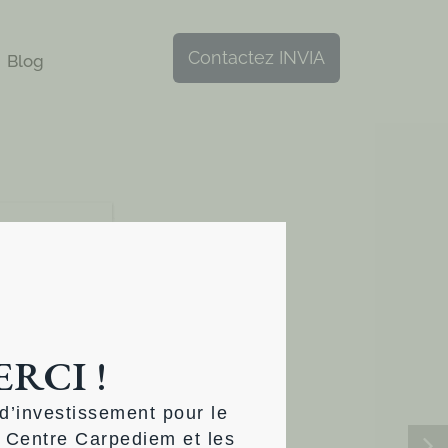
Contactez INVIA
Blog
 MEMBRES 
RCI !
RCLES 
TIF INVIA 
d’investissement pour le
 Centre Carpediem et les