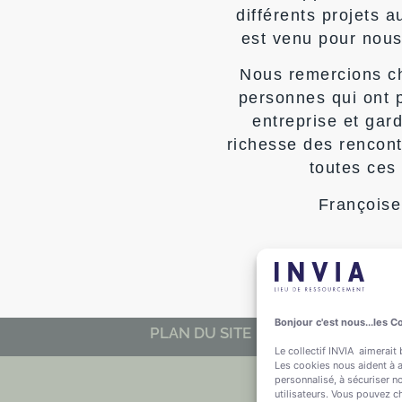
différents projets a
est venu pour nous
Nous remercions c
personnes qui ont p
entreprise et gar
richesse des rencon
In via, locution latine si
toutes ces
Octobre  2
Françoise
Bonjour c'est nous...les C
PLAN DU SITE
Le collectif INVIA aimerait
Les cookies nous aident à a
personnalisé, à sécuriser n
utilisateurs. Vous pouvez c