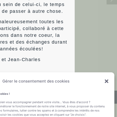
u sein de celui-ci, le temps
 de passer à autre chose.
haleureusement toutes les
articipé, collaboré à cette
dons dans notre coeur, la
tres et des échanges durant
gnifiant « en chemin »
 années écoulées!
023
 et Jean-Charles
Gérer le consentement des cookies
ookies !
Copyright © 2022-2024 INVIA
 bien vous accompagner pendant votre visite... Vous êtes d'accord ?
méliorer le fonctionnement de notre site internet, à vous proposer du contenu
os formulaires, lutter contre les spams et à comprendre les intérêts de nos
hoisir les cookies que vous acceptez en cliquant sur "Je choisis".