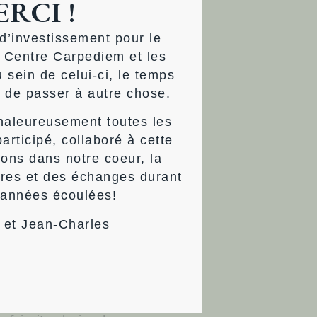
RCI !
nt.
d’investissement pour le
sion et l’anxiété. Il libère
 Centre Carpediem et les
gue Antoni Martinez.
u sein de celui-ci, le temps
 de passer à autre chose.
haleureusement toutes les
articipé, collaboré à cette
éativité, plus libre. Je
dons dans notre coeur, la
 vous emporter par les
tres et des échanges durant
 années écoulées!
 et Jean-Charles