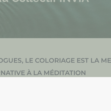
GUES, LE COLORIAGE EST LA M
NATIVE À LA MÉDITATION
le Publié Par Romain CALISSE.
eure alternative à la méditation
sur Amazon sont des livres de coloriage pour adultes. C