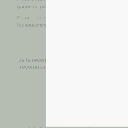
gagne en popularité ces derniers temps, car c’es
Colorier permet de libérer votre potentiel créatif.
les souvenirs d’enfance et d’une époque lointaine
Je le recommande comme une technique de rela
recommande de le faire dans un environnem