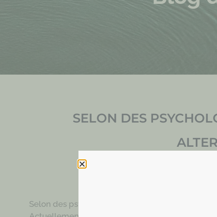
SELON DES PSYCHOLO
ALTER
Artic
Selon des psychologues, le coloriage est la meill
Actuellement, six des 20 livres les plus vendus 