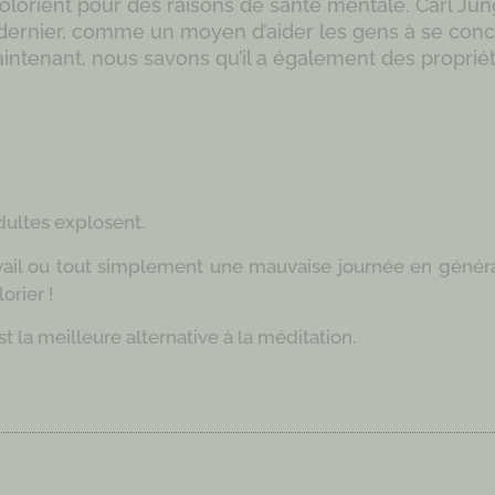
orient pour des raisons de santé mentale. Carl Jung 
 dernier, comme un moyen d’aider les gens à se conc
intenant, nous savons qu’il a également des propriét
Ben Michaelis
dultes explosent.
avail ou tout simplement une mauvaise journée en généra
rier !
t la meilleure alternative à la méditation
.