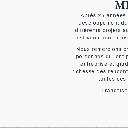
ME
t un moyen facile de s’exprimer et de déstresser rapideme
Après 25 années 
 Peut-être plus important encore, il aide à soulager la ten
développement du
 où tout était plus simple. Comme l’explique le psycholo
différents projets a
est venu pour nous
Nous remercions c
personnes qui ont p
xation. Nous l’utilisons pour entrer dans état de cr
entreprise et gar
ent calme, même avec de la musique Chill. Laissez
richesse des rencon
couleurs et les lignes.
toutes ces
Antoni Martinez
Françoise