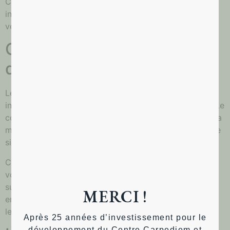
Ce cookie ne comprend aucune donnée personnelle. Il
indique simplement l’ID de la publication que vous
venez de modifier. Il expire au bout d’un jour.
Contenu embarqué depuis
d’autres sites
Les articles de ce site peuvent inclure des contenus
intégrés (par exemple des vidéos, images, articles…). Le
contenu intégré depuis d’autres sites se comporte de la
même manière que si le visiteur se rendait sur cet autre
site.
Ces sites web pourraient collecter des données sur
vous, utiliser des cookies, embarquer des outils de
suivis tiers, suivre vos interactions avec ces contenus
MERCI !
embarqués si vous disposez d’un compte connecté sur
leur site web.
Après 25 années d’investissement pour le
développement du Centre Carpediem et