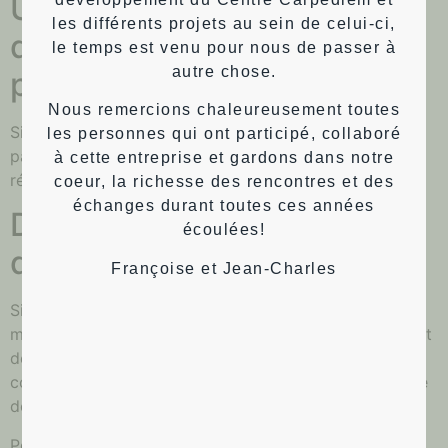
Utilisation et transmission
les différents projets au sein de celui-ci,
de vos données
le temps est venu pour nous de passer à
autre chose.
personnelles
Nous remercions chaleureusement toutes
Si vous demandez une réinitialisation de votre mot de
les personnes qui ont participé, collaboré
passe, votre adresse IP sera incluse dans l’e-mail de
à cette entreprise et gardons dans notre
réinitialisation.
coeur, la richesse des rencontres et des
échanges durant toutes ces années
Durées de stockage de vos
écoulées!
données
Françoise et Jean-Charles
Si vous laissez un commentaire, le commentaire et ses
métadonnées sont conservés indéfiniment. Cela permet
de reconnaître et approuver automatiquement les
commentaires suivants au lieu de les laisser dans la file
de modération.
Pour les comptes qui s’inscrivent sur notre site (le cas