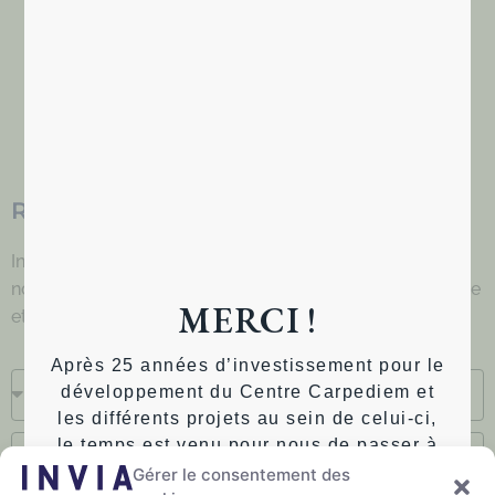
Il n'y a aucun résultat...
RESTEZ INFORMÉ DE NOS ACTIVITÉS
Inscrivez vous à notre newsletter et restez informé de
nos prochaines tables rondes, ateliers pratiques à thème
MERCI !
et de toutes nos activités.
Après 25 années d’investissement pour le
développement du Centre Carpediem et
les différents projets au sein de celui-ci,
le temps est venu pour nous de passer à
autre chose.
Gérer le consentement des