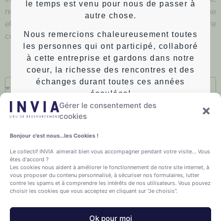
le temps est venu pour nous de passer à
nos prochaines tables rondes, ateliers pratiques à thème
autre chose.
et de toutes nos activités. Intéressé de rejoindre notre
Nous remercions chaleureusement toutes
collectif local ? Contactez-nous.
les personnes qui ont participé, collaboré
à cette entreprise et gardons dans notre
coeur, la richesse des rencontres et des
échanges durant toutes ces années
écoulées!
Gérer le consentement des
Françoise et Jean-Charles
cookies
Bonjour c'est nous...les Cookies !
Le collectif INVIA aimerait bien vous accompagner pendant votre visite... Vous
êtes d'accord ?
Les cookies nous aident à améliorer le fonctionnement de notre site internet, à
vous proposer du contenu personnalisé, à sécuriser nos formulaires, lutter
contre les spams et à comprendre les intérêts de nos utilisateurs. Vous pouvez
choisir les cookies que vous acceptez en cliquant sur "Je choisis".
Ok pour moi