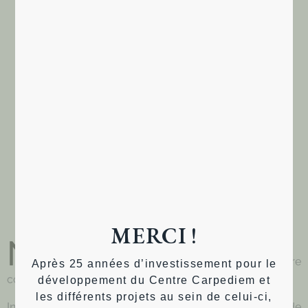
Cliquez pour accepter les cookies
marketing et activer ce contenu
INTÉRESSÉ PAR NOS ARTICLES,
NOTRE PROJET ?
MERCI !
N
’hésitez pas à découvrir
notre projet
, notre
Après 25 années d’investissement pour le
collectif
et
nos prochaines activités
.
développement du Centre Carpediem et
les différents projets au sein de celui-ci,
Inscrivez vous à notre newsletter et restez informé de