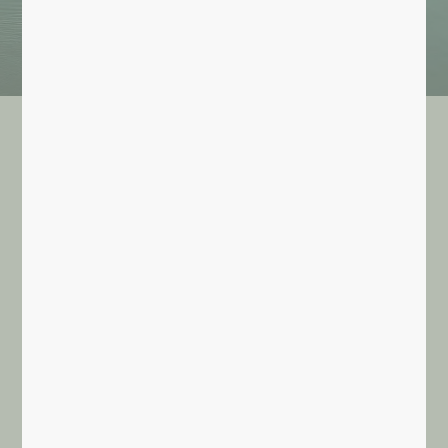
Blog du Collectif INVIA
NOTRE FUTUR DÉPEND DE NOS ÉTATS
DE CONSCIENCE
Extrait de conférence donnée à Saint-
Auban par Philippe Guillemant en mars
2022.
Notre futur dépend de nos états de conscience et donc
du soin que l’on va apporter à notre vibration
émotionnelle … A bon entendeur!
Sujet
: Le futur dépend de la mécanique seulement à