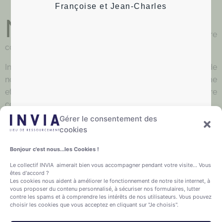
NOTRE PROJET ?
Françoise et Jean-Charles
N
’hésitez pas à découvrir
notre projet
, notre
collectif
et
nos prochaines activités
.
Inscrivez vous à notre newsletter et restez informé de
nos prochaines tables rondes, ateliers pratiques à thème
et de toutes nos activités. Intéressé de rejoindre notre
collectif local ? Contactez-nous.
Gérer le consentement des
cookies
Bonjour c'est nous...les Cookies !
Le collectif INVIA aimerait bien vous accompagner pendant votre visite... Vous
êtes d'accord ?
Les cookies nous aident à améliorer le fonctionnement de notre site internet, à
vous proposer du contenu personnalisé, à sécuriser nos formulaires, lutter
contre les spams et à comprendre les intérêts de nos utilisateurs. Vous pouvez
choisir les cookies que vous acceptez en cliquant sur "Je choisis".