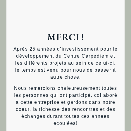
l'information dérivées de la théorie du chaos. Il
mène aujourd'hui une recherche beaucoup
plus fondamentale en physique de
MERCI !
l'information, dans le but de mettre en
évidence l'influence du futur sur le présent et
Après 25 années d’investissement pour le
de réviser notre conception classique de
développement du Centre Carpediem et
les différents projets au sein de celui-ci,
l'espace-temps.
le temps est venu pour nous de passer à
autre chose.
Pour plus d’informations :
www.guillemant.net
Nous remercions chaleureusement toutes
les personnes qui ont participé, collaboré
à cette entreprise et gardons dans notre
coeur, la richesse des rencontres et des
échanges durant toutes ces années
écoulées!
INTÉRESSÉ PAR NOS ARTICLES,