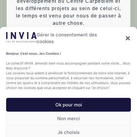
Comment trouver cette sagesse au cœur même du
développement du Centre Carpediem et
tumulte ?
les différents projets au sein de celui-ci,
Comment trouver la sagesse, ou au moins l’équilibre,
le temps est venu pour nous de passer à
autre chose.
au cœur
Gérer le consentement des
Nous remercions chaleureusement toutes
Lire plus »
cookies
les personnes qui ont participé, collaboré
à cette entreprise et gardons dans notre
Bonjour c'est nous...les Cookies !
coeur, la richesse des rencontres et des
Françoise T.
15/05/2024
Le collectif INVIA aimerait bien vous accompagner pendant votre visite... Vous
échanges durant toutes ces années
êtes d'accord ?
écoulées!
Les cookies nous aident à améliorer le fonctionnement de notre site internet, à
vous proposer du contenu personnalisé, à sécuriser nos formulaires, lutter
Françoise et Jean-Charles
contre les spams et à comprendre les intérêts de nos utilisateurs. Vous pouvez
choisir les cookies que vous acceptez en cliquant sur "Je choisis".
Ok pour moi
Retour aux actualités
Non merci
Je choisis
Vie privée
–
Termes et conditions