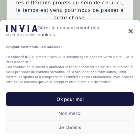
les différents projets au sein de celui-ci,
être plus important encore, il aide à soulager la
le temps est venu pour nous de passer à
tension et l’anxiété. Il
autre chose.
Gérer le consentement des
Nous remercions chaleureusement toutes
Lire plus »
cookies
les personnes qui ont participé, collaboré
à cette entreprise et gardons dans notre
Bonjour c'est nous...les Cookies !
Françoise T.
15/05/2024
coeur, la richesse des rencontres et des
Le collectif INVIA aimerait bien vous accompagner pendant votre visite... Vous
échanges durant toutes ces années
êtes d'accord ?
écoulées!
Les cookies nous aident à améliorer le fonctionnement de notre site internet, à
vous proposer du contenu personnalisé, à sécuriser nos formulaires, lutter
contre les spams et à comprendre les intérêts de nos utilisateurs. Vous pouvez
Françoise et Jean-Charles
choisir les cookies que vous acceptez en cliquant sur "Je choisis".
Ok pour moi
Retour aux actualités
Non merci
Je choisis
Vie privée
–
Termes et conditions