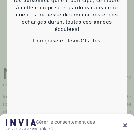
les personnes qui ont participé, collaboré
Plus d’infos
:
ICI
à cette entreprise et gardons dans notre
coeur, la richesse des rencontres et des
échanges durant toutes ces années
écoulées!
Françoise et Jean-Charles
INTÉRESSÉ PAR NOS ARTICLES,
NOTRE PROJET ?
N
’hésitez pas à découvrir
notre projet
, notre
collectif
et
nos prochaines activités
.
Inscrivez vous à notre newsletter et restez informé de
nos prochaines tables rondes, ateliers pratiques à thème
et de toutes nos activités. Intéressé de rejoindre notre
collectif local ? Contactez-nous.
Gérer le consentement des
cookies