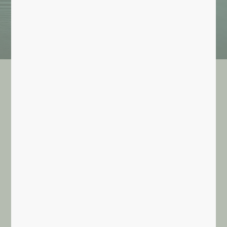
Blog du Collectif INVIA
UNE VUE INTÉGRALE SUR LA MONNAIE
ET MA RELATION À L’ARGENT.
L’ approche intégrale de la santé
inclut tous les aspects
de notre vie. C’est à travers notre quotidien que nous
apprenons à embrasser plus de perspectives pour
évoluer de manière consciente dans les domaines clés
que nous choisissons de travailler.
Gérer notre relation à
la richesse et à l’argent est une pratique importante à
elle seule: