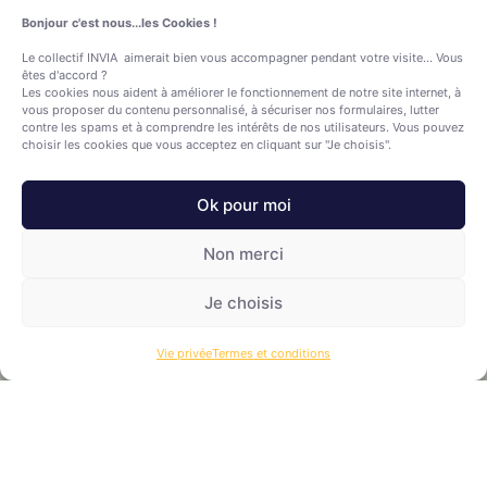
Bonjour c'est nous...les Cookies !
Le collectif INVIA aimerait bien vous accompagner pendant votre visite... Vous
êtes d'accord ?
Les cookies nous aident à améliorer le fonctionnement de notre site internet, à
vous proposer du contenu personnalisé, à sécuriser nos formulaires, lutter
contre les spams et à comprendre les intérêts de nos utilisateurs. Vous pouvez
choisir les cookies que vous acceptez en cliquant sur "Je choisis".
Ok pour moi
Non merci
Je choisis
Vie privée
Termes et conditions
Je déclare avoir pris connaissance et j'accepte les conditions
de vie privée et les condition générales d'utilisation de ce site.
Envoi