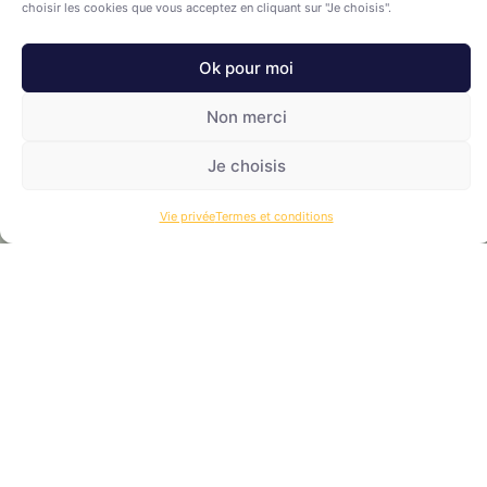
choisir les cookies que vous acceptez en cliquant sur "Je choisis".
Laissez nous un message dans
le formulaire contact
.
Nous vous recontacterons dans les plus brefs délais.
Ok pour moi
Non merci
FORMULAIRE D'INSCRIPTION
Je choisis
Vie privée
Termes et conditions
Vie privée
–
Termes et conditions
PLAN DU SITE