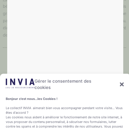
bénévoles et n’ont aucun but commercial. Les espaces sont mis
gracieusement à disposition (pas de location de salle). Seule une
participation aux frais inhérents aux locaux (chauffage, eau,
électricité) et à l’animation (matériel, frais de déplacement) sont
demandés.
INTÉRESSÉ PAR NOS ACTIVITÉS ?
Gérer le consentement des
Choisissez l’activité souhaitée, une date disponible et
cookies
inscrivez vous via notre formulaire.
Bonjour c'est nous...les Cookies !
Inscrivez vous à notre newsletter et restez informé de
nos prochaines activités et des prochaines dates
Le collectif INVIA aimerait bien vous accompagner pendant votre visite... Vous
êtes d'accord ?
disponibles.
Les cookies nous aident à améliorer le fonctionnement de notre site internet, à
vous proposer du contenu personnalisé, à sécuriser nos formulaires, lutter
Une question sur une activité, sur l’organisation ?
contre les spams et à comprendre les intérêts de nos utilisateurs. Vous pouvez