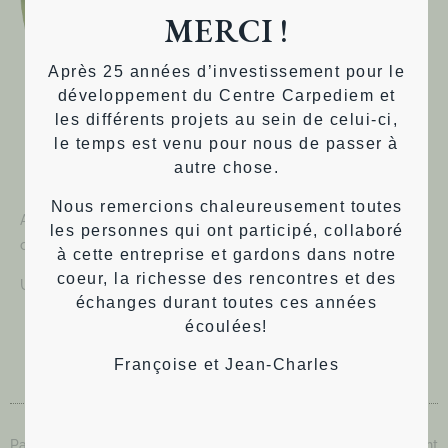
MERCI !
Après 25 années d’investissement pour le
développement du Centre Carpediem et
les différents projets au sein de celui-ci,
le temps est venu pour nous de passer à
autre chose.
Nous remercions chaleureusement toutes
Activité animée par
Robin Harkay
, facilitateur en intelligence
les personnes qui ont participé, collaboré
collective et aux cercles de paroles.
à cette entreprise et gardons dans notre
coeur, la richesse des rencontres et des
Une question ? GSM: 0484/400.830
échanges durant toutes ces années
écoulées!
JE SOUHAITE M'INSCRIRE
Françoise et Jean-Charles
Participation aux frais
(Paf*) : Les activités d’INVIA sont