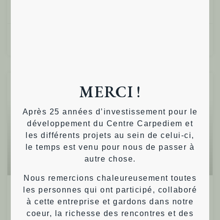
Lire plus »
Daniel T.
10/06/2024
MERCI !
Santé Intégrale
Après 25 années d’investissement pour le
développement du Centre Carpediem et
les différents projets au sein de celui-ci,
le temps est venu pour nous de passer à
autre chose.
Nous remercions chaleureusement toutes
les personnes qui ont participé, collaboré
à cette entreprise et gardons dans notre
12/05/24 – Soirée jeux à « La
coeur, la richesse des rencontres et des
Guinguette » de 19h30 à 21h30.