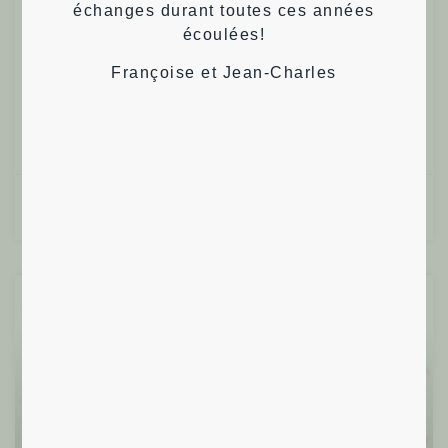
échanges durant toutes ces années
écoulées!
Pour ceux et celles qui le souhaitent, Nirmala
proposera de participer au jeu des synchronicités.
Françoise et Jean-Charles
L’occasion aussi de discuter sur
Lire plus »
Françoise T.
10/06/2024
Santé Intégrale