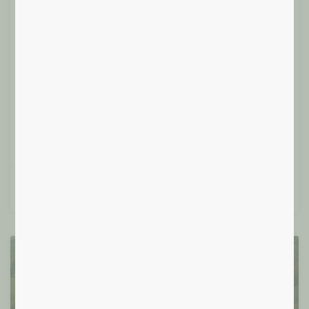
19/06/24 – Soirée à thème à La
Guinguette: « HO’Oponopono »-
18h30
L’Ho’Oponopono est une ancienne tradition hawaïenne
qui permet de renouer avec nous-même et avec les
autres. Technique de libération personnelle
Lire plus »
Françoise T.
10/06/2024
Santé Intégrale