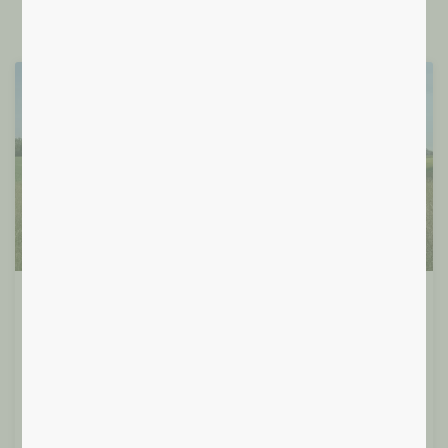
Santé Intégrale
17/06/24 – Randonnée et cercle de
paroles de 19 à 21h30.
Vous désirez souffler un peu après le boulot, profiter
d’être dehors, vous relier à la nature, à vous-même et