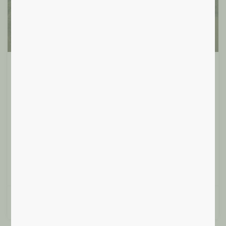
20/06/24 – Randonnée et cercle de
paroles de 19 à 21h30.
Vous désirez souffler un peu après le boulot, profiter
d’être dehors, vous relier à la nature, à vous-même et
aux
Lire plus »
Daniel T.
10/06/2024