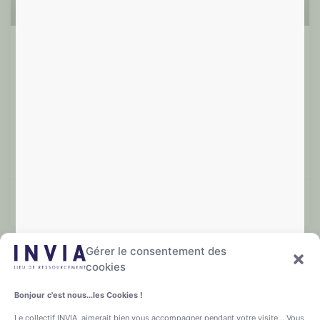
Cercle « santé et vie intégrales »
Comment puis-je prendre soin de ma santé dans sa
globalité et évoluer en tant qu’Être souverain?
Lire plus »
Françoise T.
10/06/2024
Gérer le consentement des
cookies
Santé Intégrale
Bonjour c'est nous...les Cookies !
Le collectif INVIA aimerait bien vous accompagner pendant votre visite... Vous