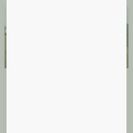
Santé Intégrale
24/06/24 – Randonnée et cercle de
paroles de 19 à 21h30.
Vous désirez souffler un peu après le boulot, profiter
d’être dehors, vous relier à la nature, à vous-même et
aux