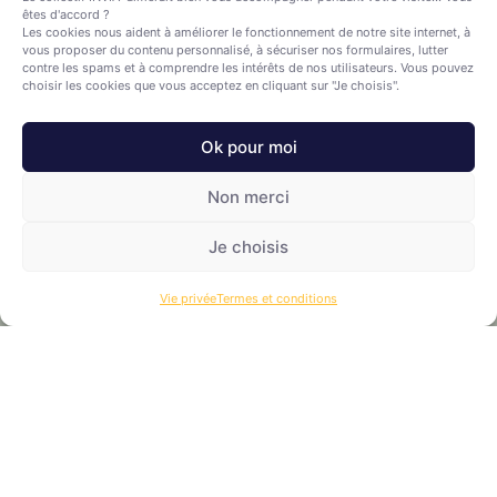
êtes d'accord ?
Les cookies nous aident à améliorer le fonctionnement de notre site internet, à
vous proposer du contenu personnalisé, à sécuriser nos formulaires, lutter
contre les spams et à comprendre les intérêts de nos utilisateurs. Vous pouvez
choisir les cookies que vous acceptez en cliquant sur "Je choisis".
Ok pour moi
Permanences d’accueil
Non merci
Ce moment d’accueil est ouvert pour répondre à vos
Je choisis
questions concernant notre projet, clariﬁer notre
fonctionnement, et entendre vos besoins
Vie privée
Termes et conditions
Lire plus »
Françoise T.
15/05/2024