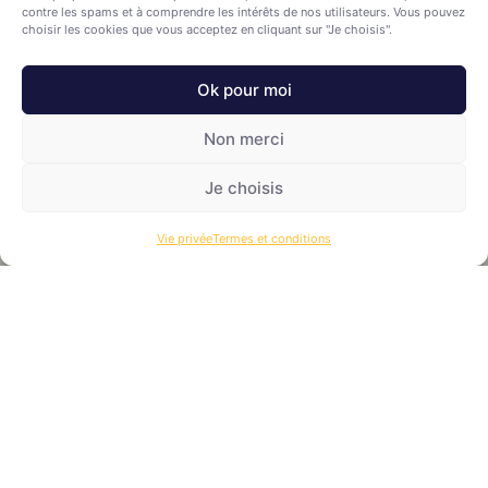
contre les spams et à comprendre les intérêts de nos utilisateurs. Vous pouvez
choisir les cookies que vous acceptez en cliquant sur "Je choisis".
Festival Maintenant – Expérimenter
l’intelligence collective
Ok pour moi
Dans le cadre du Festival Maintenant, Robin Harkay et
Non merci
Olivier Beroudiaux vous proposent dans les locaux
d’INVIA, un atelier “Expérimenter
Je choisis
Lire plus »
Vie privée
Termes et conditions
Françoise T.
15/05/2024
Retour aux actualités