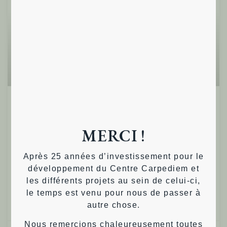
Evènementiel
Ensemble, co-créons notre futur!
26/11/23 de 10 à 18h
MERCI !
Participez à notre journée Pro Action Café, méthode
Après 25 années d’investissement pour le
de conversation créative et inspirante orientée vers
développement du Centre Carpediem et
l’action.
les différents projets au sein de celui-ci,
le temps est venu pour nous de passer à
autre chose.
Lire plus »
Nous remercions chaleureusement toutes