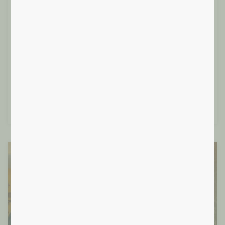
du bar à soupe à « La Guinguette »
Rejoins-nous dès 18h pour une soirée festive à La
Guinguette! L’occasion de rencontrer nos voisins,
d’échanger sur le développement du
Lire plus »
Françoise T.
10/06/2024
Evènementiel