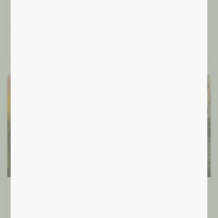
Lire plus »
Françoise T.
10/06/2024
Evènementiel
29/05/24 – Jam session et ouverture