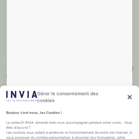
pensées automatiques n’est pas si simple! C’est aussi
un choix conscient qui
Lire plus »
Françoise T.
15/05/2024
Evènementiel
Gérer le consentement des
cookies
Bonjour c'est nous...les Cookies !
Le collectif INVIA aimerait bien vous accompagner pendant votre visite... Vous
êtes d'accord ?
Les cookies nous aident à améliorer le fonctionnement de notre site internet, à
vous proposer du contenu personnalisé, à sécuriser nos formulaires, lutter