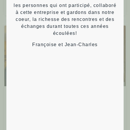
les personnes qui ont participé, collaboré
Françoise T.
15/05/2024
à cette entreprise et gardons dans notre
coeur, la richesse des rencontres et des
échanges durant toutes ces années
écoulées!
Evènementiel
Françoise et Jean-Charles
26/10/23 – Soirée d’échanges et de
convivialité à la Guinguette
Dépasser ses peurs, ses limitations et modes de